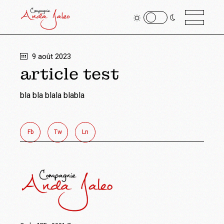
9 août 2023
article test
bla bla blala blabla
Fb
Tw
Ln